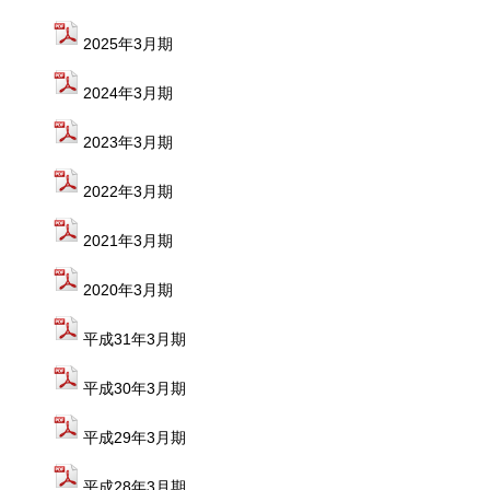
2025年3月期
2024年3月期
2023年3月期
2022年3月期
2021年3月期
2020年3月期
平成31年3月期
平成30年3月期
平成29年3月期
平成28年3月期